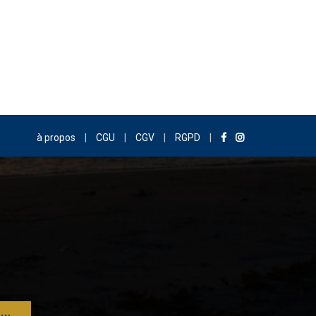
à propos
|
CGU
|
CGV
|
RGPD
|