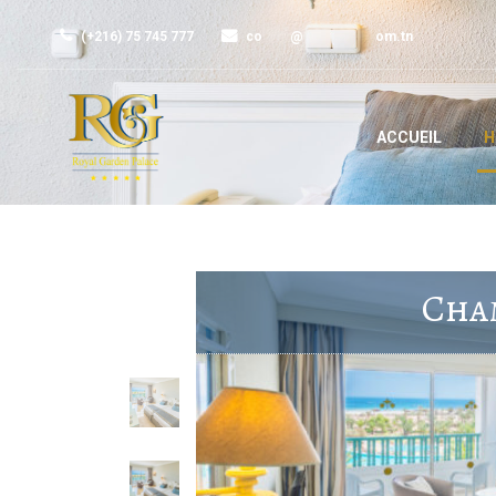
(+216) 75 745 777
co
*****
@
*************
om.tn
ACCUEIL
H
Cha
Ces chambres spacieuses donnent sur l