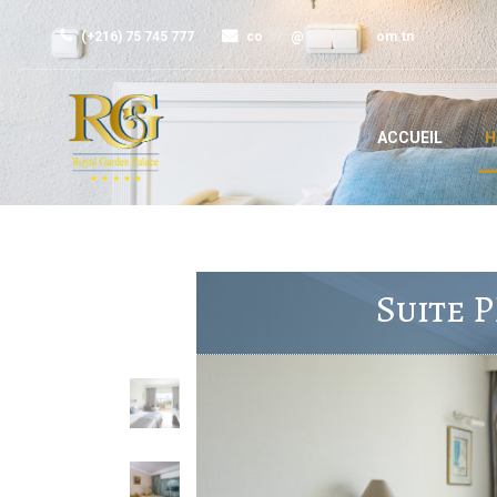
(+216) 75 745 777
co
*****
@
*************
om.tn
ACCUEIL
H
Suite 