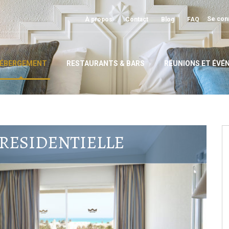
Se conn
À propos
Contact
Blog
FAQ
ÉBERGEMENT
RESTAURANTS & BARS
RÉUNIONS ET ÉV
PRESIDENTIELLE
Suite présidentielle