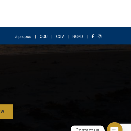
à propos
|
CGU
|
CGV
|
RGPD
|
Contact us