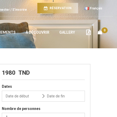
RÉSERVATION
Français
ecter / S’inscrire
0
ÉNEMENTS
À DÉCOUVRIR
GALLERY
1980
TND
Dates
Nombre de personnes